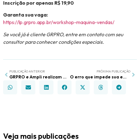
Inscrição por apenas R$ 19,90
Garanta sua vaga:
https://lp.grpro.app.br/workshop-maquina-vendas/
Se você já é cliente GRPRO, entre em contato com seu
consultor para conhecer condições especiais.
PUBLICAÇÃO ANTERIOR
PRÓXIMA PUBLICAÇÃO
GRPRO e Ampli realizam workshop “Máquina de Vendas” sobre estruturação comercial e vendas previsíveis
O erro que impede sua empresa de transformar leads em faturamento previsível
Veja mais publicações