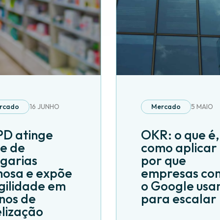
rcado
16 JUNHO
Mercado
5 MAIO
D atinge
OKR: o que é,
e de
como aplicar
garias
por que
osa e expõe
empresas co
gilidade em
o Google us
nos de
para escalar
elização