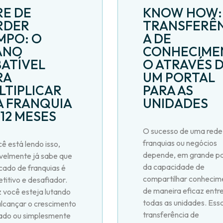
RE DE
KNOW HOW:
RDER
TRANSFERÊN
MPO: O
A DE
ANO
CONHECIME
BATÍVEL
O ATRAVÉS 
RA
UM PORTAL
LTIPLICAR
PARA AS
A FRANQUIA
UNIDADES
 12 MESES
O sucesso de uma rede
franquias ou negócios
ê está lendo isso,
depende, em grande pa
velmente já sabe que
da capacidade de
cado de franquias é
compartilhar conhecim
titivo e desafiador.
de maneira eficaz entr
z você esteja lutando
todas as unidades. Ess
alcançar o crescimento
transferência de
ado ou simplesmente