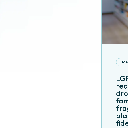
Me
LGP
red
dro
fam
fra
pla
fid