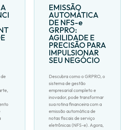
 A
EMISSÃO
CI
AUTOMÁTICA
DE NFS-e
NT
GRPRO:
DE
AGILIDADE E
PRECISÃO PARA
IMPULSIONAR
SEU NEGÓCIO
 de
Descubra como o GRPRO, o
sistema de gestão
rte,
empresarial completo e
inovador, pode transformar
ento
sua rotina financeira com a
e
emissão automática de
a
notas fiscais de serviço
eletrônicas (NFS-e). Agora,