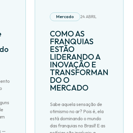
Mercado
24 ABRIL
e
COMO AS
FRANQUIAS
ado
ESTÃO
LIDERANDO A
INOVAÇÃO E
TRANSFORMAN
DO O
mento
MERCADO
o
lguns
Sabe aquela sensação de
de
otimismo no ar? Pois é, ela
tam
está dominando o mundo
das franquias no Brasil! E as
s —
notícias são incríveis: a