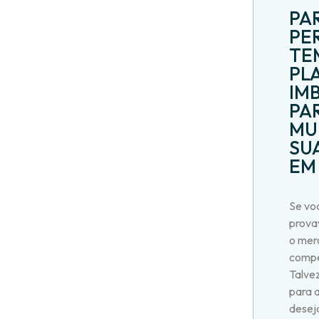
PA
PE
TE
PL
IM
PA
MU
SU
EM
Se voc
prova
o mer
compe
Talve
para 
desej