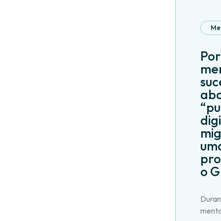
Me
Por
men
suc
ab
“pu
dig
mig
uma
pro
o 
Duran
mento