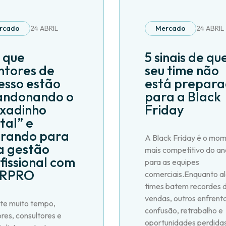
rcado
24 ABRIL
Mercado
24 ABRIL
 que
5 sinais de qu
tores de
seu time não
esso estão
está prepar
andonando o
para a Black
xadinho
Friday
ital” e
rando para
A Black Friday é o mo
 gestão
mais competitivo do an
fissional com
para as equipes
GRPRO
comerciais.Enquanto a
times batem recordes 
vendas, outros enfren
te muito tempo,
confusão, retrabalho e
res, consultores e
oportunidades perdida