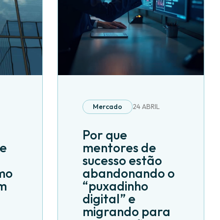
Mercado
24 ABRIL
Por que
 e
mentores de
sucesso estão
mo
abandonando o
am
“puxadinho
digital” e
migrando para