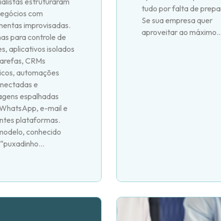
ialistas estruturaram
tudo por falta de prepa
negócios com
Se sua empresa quer
mentas improvisadas.
aproveitar ao máximo..
has para controle de
es, aplicativos isolados
tarefas, CRMs
icos, automações
nectadas e
gens espalhadas
 WhatsApp, e-mail e
entes plataformas.
modelo, conhecido
“puxadinho...