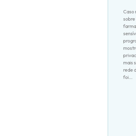
Caso 
sobre
farma
sensí
progr
mostra
priva
mais s
rede d
foi...