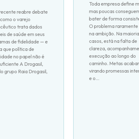
Toda empresa define m
mas poucas consegue
recente reabre debate
bater de forma consist
 como o varejo
O problema raramente
cêutico trata dados
na ambição. Na maioria
veis de saúde em seus
casos, está na falta de
amas de fidelidade — e
clareza, acompanhame
 que política de
execução ao longo do
cidade no papel não é
caminho. Metas acaba
uficiente A Drogasil,
virando promessas inte
o grupo Raia Drogasil,
e o...