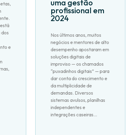
uma gestão
etas,
profissional em
m
2024
ente.
 está
 dos
Nos últimos anos, muitos
negócios e mentores de alto
nto e
desempenho apostaram em
soluções digitais de
m
improviso — os chamados
rnas,
“puxadinhos digitais” — para
dar conta do crescimento e
da multiplicidade de
demandas. Diversos
sistemas avulsos, planilhas
independentes e
integrações caseiras...