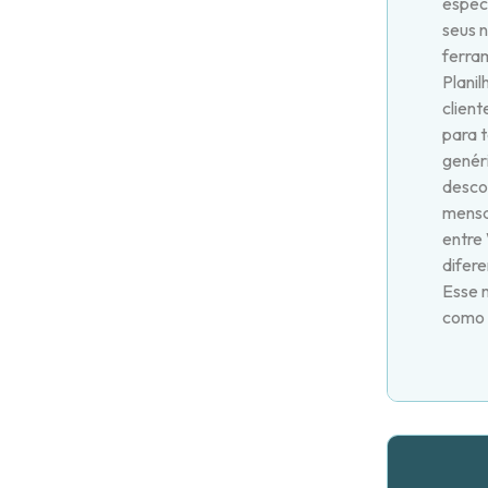
espec
seus 
ferra
Planil
client
para 
genér
desco
mensa
entre
difer
Esse 
como 