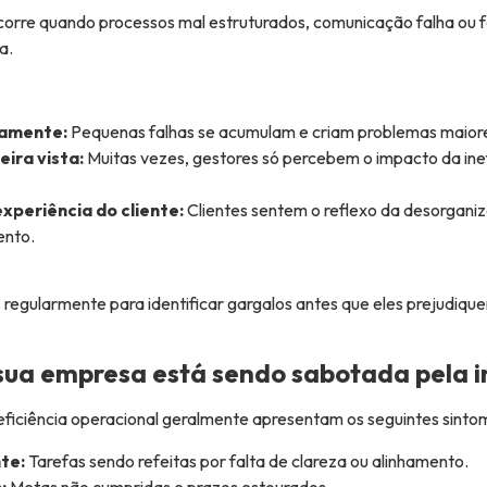
ocorre quando processos mal estruturados, comunicação falha ou f
a.
samente:
Pequenas falhas se acumulam e criam problemas maiore
meira vista:
Muitas vezes, gestores só percebem o impacto da ine
xperiência do cliente:
Clientes sentem o reflexo da desorganiz
ento.
 regularmente para identificar gargalos antes que eles prejudiqu
 sua empresa está sendo sabotada pela i
ficiência operacional geralmente apresentam os seguintes sinto
te:
Tarefas sendo refeitas por falta de clareza ou alinhamento.
:
Metas não cumpridas e prazos estourados.