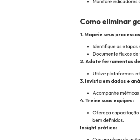
Monitore indicadores 
Como eliminar ga
1. Mapeie seus processos
Identifique as etapas m
Documente fluxos de t
2. Adote ferramentas de
Utilize plataformas i
3. Invista em dados e aná
Acompanhe métricas 
4. Treine suas equipes:
Ofereça capacitação p
bem definidos.
Insight prático:
Crie um plano de ação