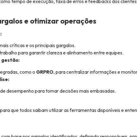
como tempo de execução, taxa de erros e feedbacks dos clientes p
rgalos e otimizar operações
:
ais críticas e os principais gargalos.
rabalho para garantir clareza e alinhamento entre equipes.
 gestão:
ntegradas, como o
GRPRO
, para centralizar informações e monit
lise:
de desempenho para tomar decisões mais embasadas.
ara que todos saibam utilizar as ferramentas disponíveis e ent
 com base nos gargalos identificados, definindo responsáveis, pra