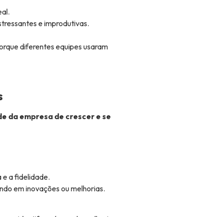
al.
stressantes e improdutivas.
porque diferentes equipes usaram
s
de da empresa de crescer e se
e a fidelidade.
ndo em inovações ou melhorias.