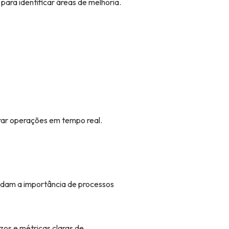
ara identificar áreas de melhoria.
orar operações em tempo real.
endam a importância de processos
zos e métricas claras de