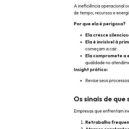
A ineficiência operacional 
de tempo, recursos e energi
Por que ela é perigosa?
Ela cresce silencio
Ela é invisível à pri
começam a cair.
Ela compromete a e
qualidade no atendim
Insight prático:
Revise seus processos
Os sinais de que
Empresas que enfrentam ine
Retrabalho frequen
Atrasos constantes