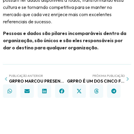
possam ter dados disponíveis a todos, transformando essa
cultura e se tornarndo competitiva para se manter no
mercado que cada vez enrijece mais com excelentes
referenciais de sucesso.
Pessoas e dados são pilares incomparáveis dentro da
organização, são únicos e são eles responsáveis por
dar o destino para qualquer organização.
PUBLICAÇÃO ANTERIOR
PRÓXIMA PUBLICAÇÃO
GRPRO MARCOU PRESENÇA NO CIRCUITO E-MINAS, EVENTO PROMOVIDO PELA FEDERAMINAS
GRPRO É UM DOS CINCO FINALISTAS ENTRE STARTUPS MINEIRAS PARA ETAPA FINAL DO CAPITAL EMPREENDEDOR 2023