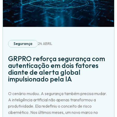
Segurança
24 ABRIL
GRPRO reforça segurança com
autenticação em dois fatores
diante de alerta global
impulsionado pela IA
O cenário mudou. A segurança também precisa mudar.
A inteligência artificial não apenas transformou a
produtividade. Ela redefiniu o conceito de risco
cibernético. Nos últimos meses, um novo marco no